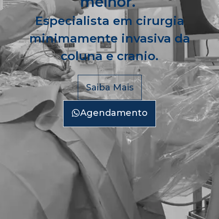
melhor.
Especialista em cirurgia
minimamente invasiva da
coluna e cranio.
Saiba Mais
Agendamento