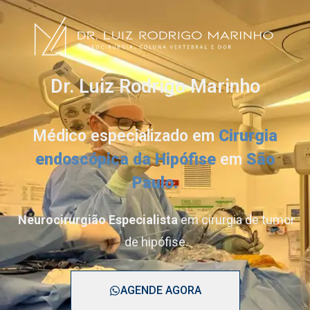
Dr. Luiz Rodrigo Marinho
Médico especializado em
Cirurgia
endoscópica da Hipófise
em
São
Paulo.
Neurocirurgião Especialista
em cirurgia de tumor
de hipófise.
AGENDE AGORA